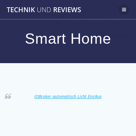
Zum
TECHNIK
UND
REVIEWS
Inhalt
springen
Smart Home
IOBroker automatisch Licht Ein/Aus