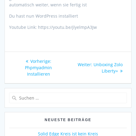
automatisch weiter, wenn sie fertig ist
Du hast nun WordPress installiert
Youtube Link: https://youtu.be/jlyelmpA3Jw
Beitragsnavigation
Vorherige:
Vorheriger
Weiter:
Nächster
Unboxing Zolo
Phpmyadmin
Beitrag:
Beitrag:
Liberty+
Installieren
Suche
nach:
NEUESTE BEITRÄGE
Solid Edge Kreis ist kein Kreis