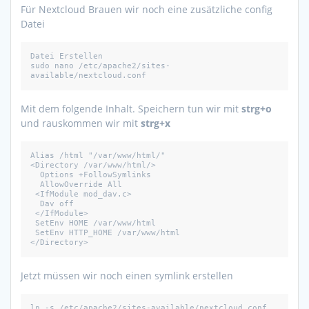
Für Nextcloud Brauen wir noch eine zusätzliche config
Datei
Datei Erstellen

sudo nano /etc/apache2/sites-
available/nextcloud.conf
Mit dem folgende Inhalt. Speichern tun wir mit
strg+o
und rauskommen wir mit
strg+x
Alias /html "/var/www/html/"

<Directory /var/www/html/>

  Options +FollowSymlinks

  AllowOverride All

 <IfModule mod_dav.c>

  Dav off

 </IfModule>

 SetEnv HOME /var/www/html

 SetEnv HTTP_HOME /var/www/html

</Directory>
Jetzt müssen wir noch einen symlink erstellen
ln -s /etc/apache2/sites-available/nextcloud.conf 