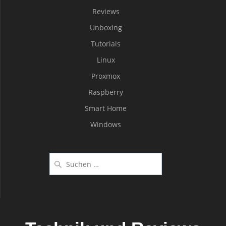
Reviews
Unboxing
Tutorials
Linux
Proxmox
Raspberry
Smart Home
Windows
Suche
nach: