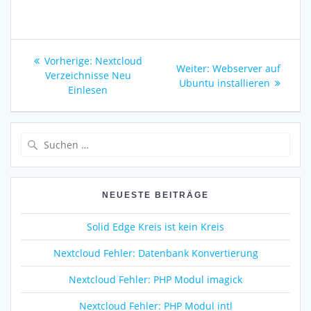
Beitragsnavigation
Vorherige:
Vorheriger
Nextcloud
Weiter:
Nächster
Webserver auf
Verzeichnisse Neu
Beitrag:
Ubuntu installieren
Beitrag:
Einlesen
Suche
nach:
NEUESTE BEITRÄGE
Solid Edge Kreis ist kein Kreis
Nextcloud Fehler: Datenbank Konvertierung
Nextcloud Fehler: PHP Modul imagick
Nextcloud Fehler: PHP Modul intl