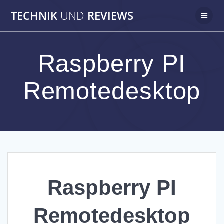
Zum
TECHNIK
UND
REVIEWS
Inhalt
springen
Raspberry PI
Remotedesktop
Raspberry PI
Remotedesktop